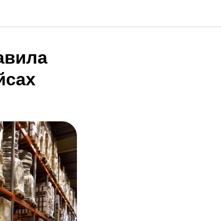
авила
йсах