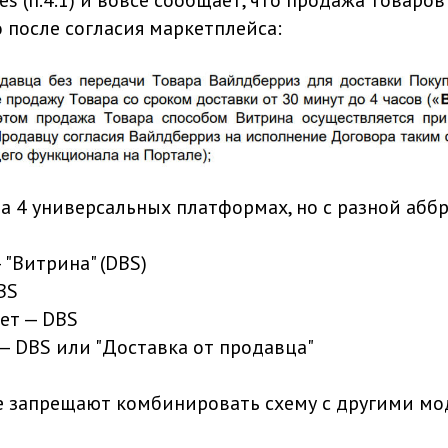
es (п.4.1) и вовсе сообщает, что продажа товаров
 после согласия маркетплейса:
на 4 универсальных платформах, но с разной абб
 "Витрина‎" (DBS)
BS
ет — DBS
— DBS или "Доставка от продавца‎"
 запрещают комбинировать схему с другими мо