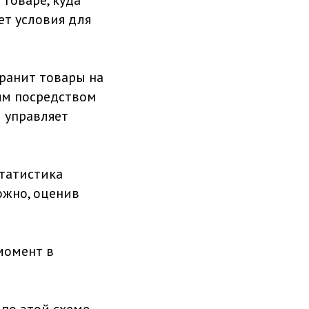
товаре, куда
ет условия для
ранит товары на
лям посредством
и управляет
статистика
ожно, оценив
момент в