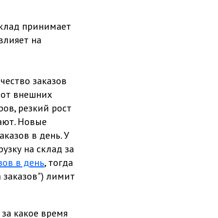
склад принимает
влияет на
чество заказов
 от внешних
ов, резкий рост
дают. Новые
казов в день. У
узку на склад за
зов в день
, тогда
заказов‎") лимит
и за какое время