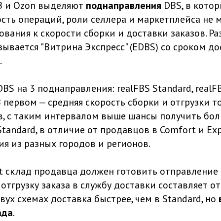
B и Ozon выделяют
поднаправления
DBS, в кото
сть операций, роли селлера и маркетплейса не м
ования к скорости сборки и доставки заказов. Р
азывается "‎Витрина Экспресс" (EDBS) со сроком д
.
BS на 3 поднаправления: realFBS Standard, realF
 В первом — средняя скорость сборки и отгрузки т
ов, с таким интервалом выше шансы получить бол
Standard, в отличие от продавцов в Comfort и Exp
ия из разных городов и регионов.
t склад продавца должен готовить отправление з
а отгрузку заказа в службу доставки составляет от
вух схемах доставка быстрее, чем в Standard, но
ада
.