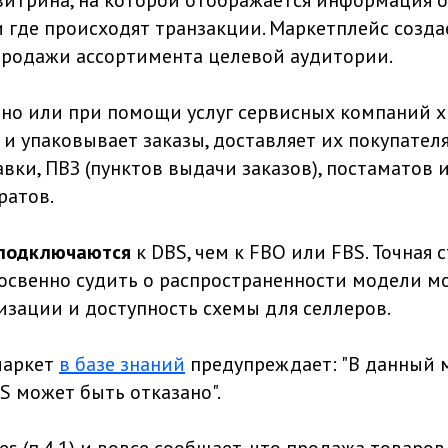
витрина, на которой отображается информация о 
и где происходят транзакции. Маркетплейс созда
родажи ассортимента целевой аудитории.
но или при помощи услуг сервисных компаний х
т и упаковывает заказы, доставляет их покупате
вки, ПВЗ (пунктов выдачи заказов), постаматов 
ратов.
подключаются
к DBS, чем к FBO или FBS. Точная 
 косвенно судить о распространенности модели м
изации и доступность схемы для селлеров.
маркет
в базе знаний
предупреждает: "‎В данный 
 может быть отказано".