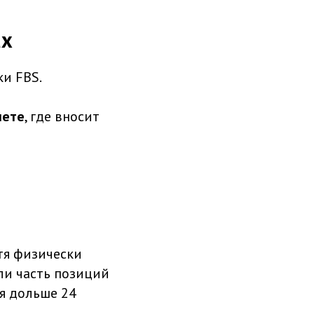
ах
и FBS.
нете
, где вносит
тя физически
ли часть позиций
ся дольше 24