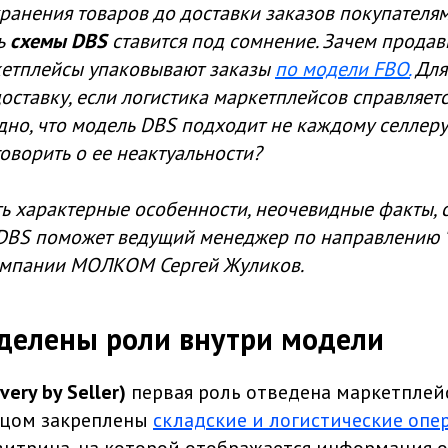
ранения товаров до доставки заказов покупателя
ь
схемы DBS
ставится под сомнение. Зачем продав
ркетплейсы упаковывают заказы
по модели FBO.
Для
оставку, если логистика маркетплейсов справляет
но, что модель DBS подходит не каждому селлеру,
говорить о ее неактуальности?
ь характерные особенности, неочевидные факты, 
DBS поможет ведущий менеджер по направлению 
омпании МОЛКОМ Сергей Жуликов.
делены роли внутри модели
very by Seller)
первая роль отведена маркетплейс
авцом закреплены
складские и логистические опе