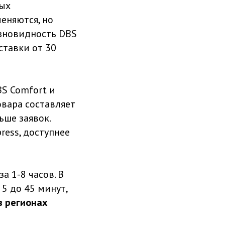
рых
еняются, но
азновидность DBS
оставки от 30
BS Comfort и
овара составляет
ьше заявок.
ress, доступнее
а 1-8 часов. В
 5 до 45 минут,
в регионах