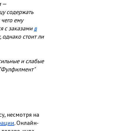
м —
цу содержать
 чего ему
ся с заказами
в
 однако стоит ли
сильные и слабые
"Фулфилмент"
у, несмотря на
рации
. Онлайн-