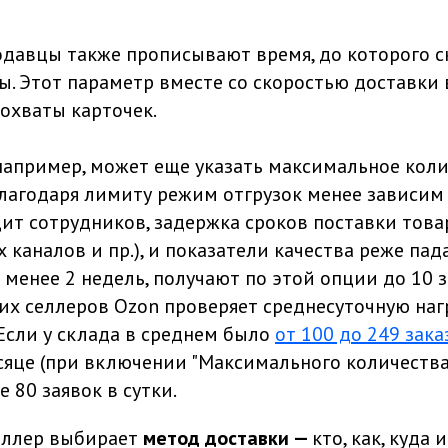
одавцы также прописывают время, до которого 
ы. Этот параметр вместе со скоростью доставки 
охваты карточек.
например, может еще указать максимальное коли
Благодаря лимиту режим отгрузок менее зависим
ит сотрудников, задержка сроков поставки товар
х каналов и пр.), и показатели качества реже па
менее 2 недель, получают по этой опции до 10 за
х селлеров Ozon проверяет среднесуточную нагр
Если у склада в среднем было
от 100 до 249 зака
яце (при включении "Максимального количества 
е 80 заявок в сутки.
еллер выбирает
метод доставки —
кто, как, куда 