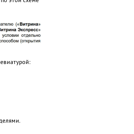
 по этой схеме
ревиатурой:
делями.