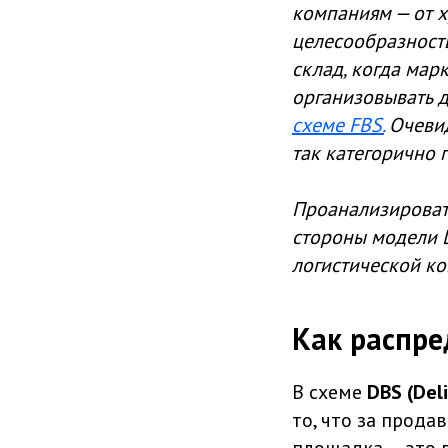
компаниям — от х
целесообразност
склад, когда ма
организовывать д
схеме FBS.
Очевид
так категорично 
Проанализироват
стороны модели 
логистической к
Как распре
В схеме
DBS (Deli
то, что за прод