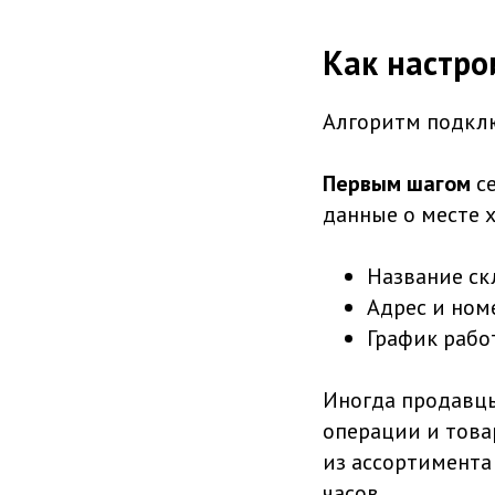
Как настро
Алгоритм подклю
Первым шагом
с
данные о месте х
Название ск
Адрес и ном
График рабо
Иногда продавцы
операции и това
из ассортимента 
часов.