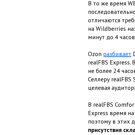
В то же время W
последовательно
отличаются треб
на Wildberries н
минут до 4 часов
Ozon
разбивает
D
realFBS Express.
не более 24 час
Селлеру realFBS 
целевая аудитор
В realFBS Comfor
‎Express время н
поэтому в этих д
присутствия скл