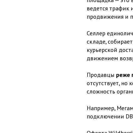
площадка — это 
ведется трафик 
продвижения и п
Селлер единолич
складе, собирае
курьерской доста
движением возв
Продавцы
реже 
отсутствует, но
сложность орган
Например, Мега
подключении DBS