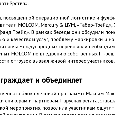
артнёрства».
и, посвящённой операционной логистике и фулфи
вители MOLCOM, Mercury & ЦУМ, «Табер‑Трейд»,
ранд Трейд». В рамках беседы они обсудили пои
ю и качеством услуг, проблему маркировки и н
 вызовы международных перевозок и необходим
Опыт MOLCOM по внедрению собственных IT‑реш
сти отгрузок вызвал живой интерес участников.
граждает и объединяет
твенного блока деловой программы Максим Мак
и спикерам и партнёрам. Парусная регата, ставш
кой мероприятия, позволила участникам ощутит
ой конкуренции. В рамках соревнования все учас