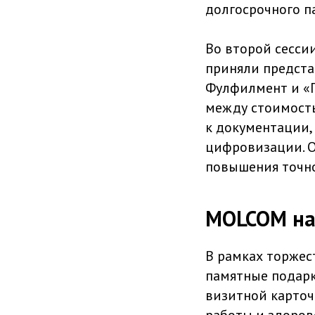
долгосрочного п
Во второй сесси
приняли предста
Фулфилмент и «Г
между стоимость
к документации,
цифровизации. 
повышения точно
MOLCOM на
В рамках торжес
памятные подарк
визитной карточ
работы и здоров