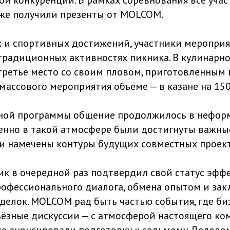
кже получили презенты от MOLCOM.
и спортивных достижений, участники мероприя
 традиционных активностях пикника. В кулинарн
ретье место со своим пловом, приготовленным
массового мероприятия объёме — в казане на 150
ной программы общение продолжилось в нефор
енно в такой атмосфере были достигнуты важны
и намечены контуры будущих совместных проект
ик в очередной раз подтвердил свой статус эфф
офессионального диалога, обмена опытом и за
сделок. MOLCOM рад быть частью события, где би
ьёзные дискуссии — с атмосферой настоящего ко
е анонсировали подготовку к седьмому Деловом