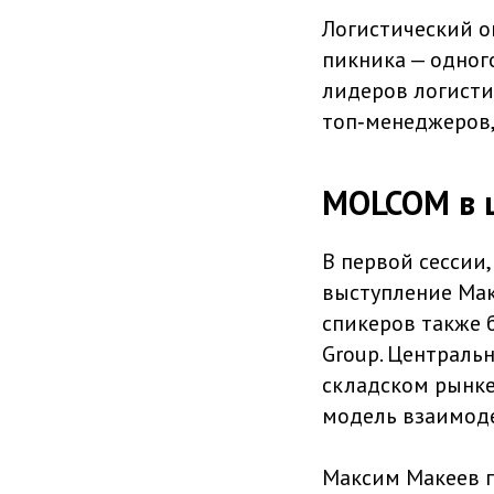
Логистический о
пикника — одног
лидеров логисти
топ‑менеджеров,
MOLCOM в ц
В первой сессии
выступление Мак
спикеров также б
Group. Централь
складском рынке
модель взаимоде
Максим Макеев п