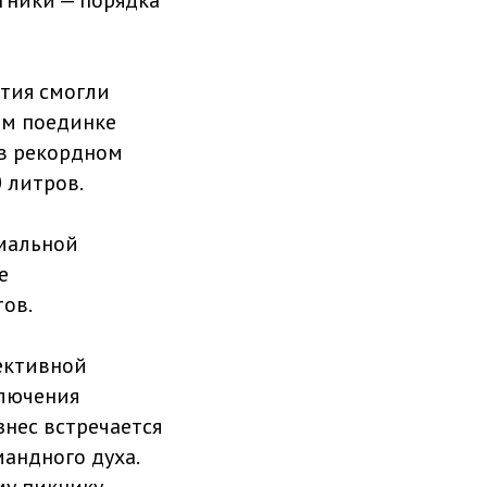
тия смогли
ом поединке
 в рекордном
 литров.
мальной
е
ов.
ективной
ключения
знес встречается
мандного духа.
у пикнику,