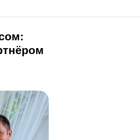
сом:
ртнёром