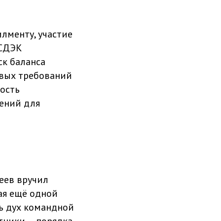
лменту, участие
 СДЭК
ск баланса
овых требований
ость
ений для
еев вручил
ая ещё одной
ь дух командной
тники — порядка