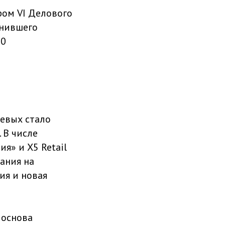
ом VI Делового
инившего
50
чевых стало
 В числе
я» и Х5 Retail
ания на
ия и новая
 основа