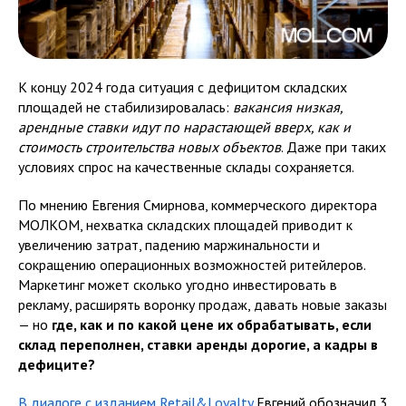
К концу 2024 года ситуация с дефицитом складских
площадей не стабилизировалась:
вакансия низкая,
арендные ставки идут по нарастающей вверх, как и
стоимость строительства новых объектов
. Даже при таких
условиях спрос на качественные склады сохраняется.
По мнению Евгения Смирнова, коммерческого директора
МОЛКОМ, нехватка складских площадей приводит к
увеличению затрат, падению маржинальности и
сокращению операционных возможностей ритейлеров.
Маркетинг может сколько угодно инвестировать в
рекламу, расширять воронку продаж, давать новые заказы
— но
где, как и по какой цене их обрабатывать, если
склад переполнен, ставки аренды дорогие, а кадры в
дефиците?
В диалоге с изданием Retail&Loyalty
Евгений обозначил 3