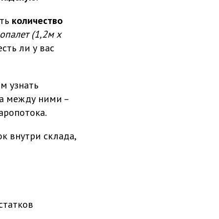
ать
количество
опалет (1,2м х
сть ли у вас
м узнать
та между ними –
аропотока.
к внутри склада,
статков