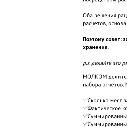
Оба решения рац
расчетов, основ
Поэтому совет: 
хранения.
p.s. делайте это р
МОЛКОМ делится 
набора отчетов.
✅Сколько мест з
✅Фактическое ко
✅Суммированный 
✅Суммированный