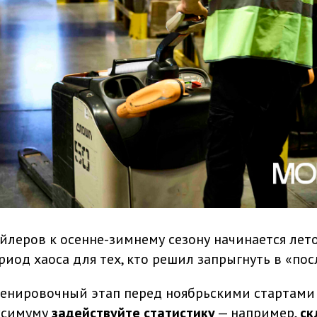
йлеров к осенне-зимнему сезону начинается лет
ериод хаоса для тех, кто решил запрыгнуть в «по
ренировочный этап перед ноябрьскими стартам
ксимуму
задействуйте статистику
— например,
ск