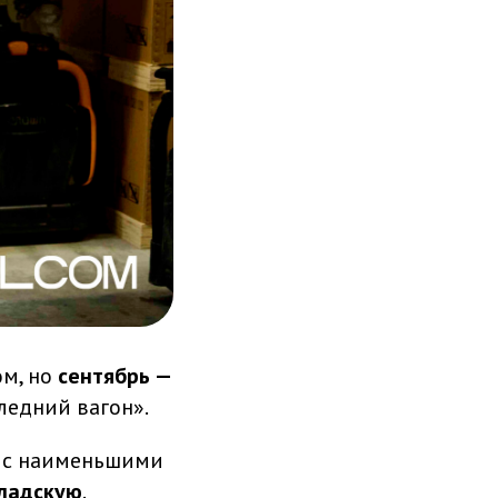
ом, но
сентябрь —
следний вагон».
и с наименьшими
ладскую
.