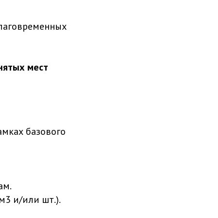
благовременных
анятых мест
амках базового
ам.
3 и/или шт.).