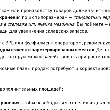
купкам или производству товаров должен учитыв
 хранения
по их типоразмерам —
стандартный евр
ка в стеллаже или ячейка мезонина.
Вы поймете — е
ди для увеличения складских запасов.
ет с 3PL или фулфилмент-оператором, рекомендуе
одных ячеек в зарезервированных местах
. Дель
адь, которую можно задействовать при росте тов
иозные планы продаж потребуют и корректирово
дополнительных площадей;
хранения
, чтобы освободиться от неликвидных о
продаж, рекламы или утилизации.